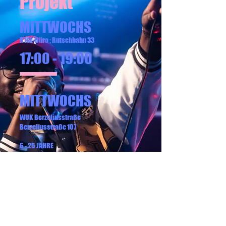
Projekt
MITTWOCHS
R1SE-Büro ; Rutschbahn 33
17:00 - 19:00
MITTWOCHS
WUK Berzeliusstraße
Berzeliusstraße 107
6 - 25 JAHRE