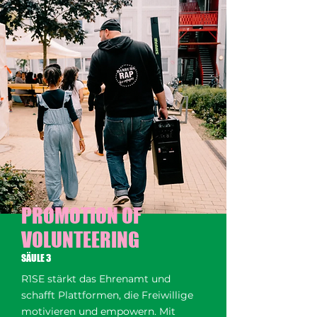
PROMOTION OF
VOLUNTEERING
SÄULE 3
R1SE stärkt das Ehrenamt und
schafft Plattformen, die Freiwillige
motivieren und empowern. Mit