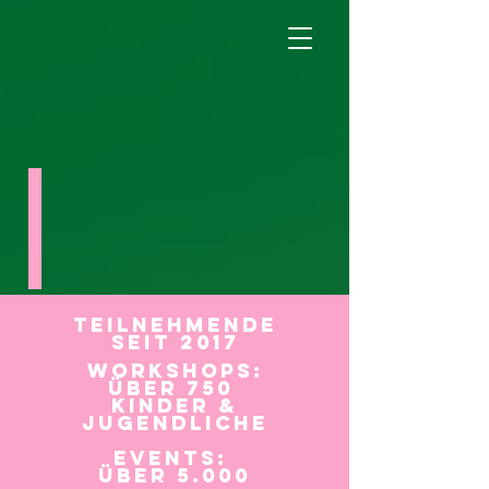
Teilnehmende
seit 2017
Workshops:
über 750
Kinder &
Jugendliche
Events:
über 5.000