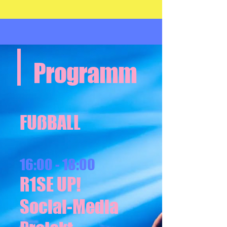
Programm
FUßBALL
16:00 - 18:00
R1SE UP!
Social-Media