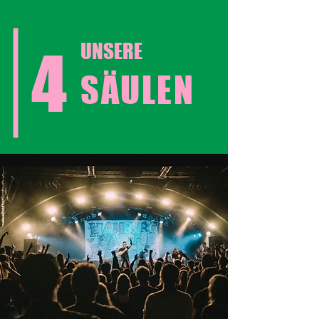
UNSERE
4
SÄULEN